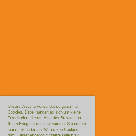
Unsere Website verwendet so genannte
Cookies. Dabei handelt es sich um kleine
Textdateien, die mit Hilfe des Browsers auf
Ihrem Endgerät abgelegt werden. Sie richten
keinen Schaden an. Wir nutzen Cookies
dazu, unser Angebot nutzerfreundlich zu