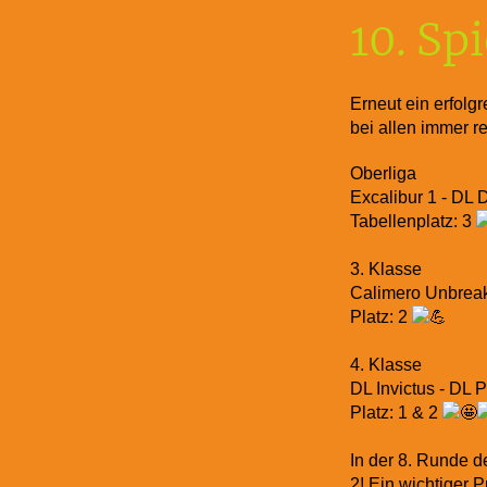
10. Sp
Erneut ein erfolg
bei allen immer re
Oberliga
Excalibur 1 - DL 
Tabellenplatz: 3
3. Klasse
Calimero Unbreak
Platz: 2
4. Klasse
DL Invictus - DL P
Platz: 1 & 2
In der 8. Runde d
2! Ein wichtiger 