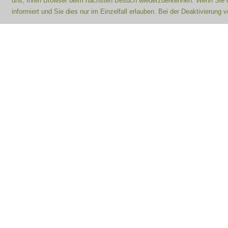
uns, Ihren Browser beim nächsten Besuch wiederzuerkennen. Wenn Sie di
informiert und Sie dies nur im Einzelfall erlauben. Bei der Deaktivierung