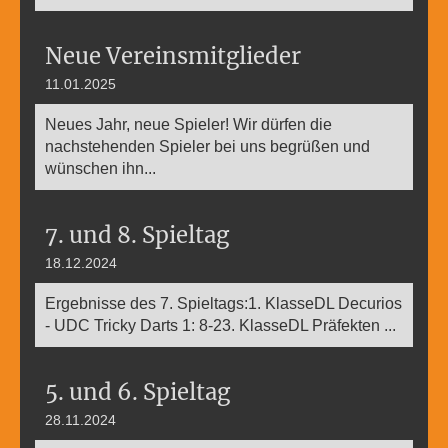
Neue Vereinsmitglieder
11.01.2025
Neues Jahr, neue Spieler! Wir dürfen die
nachstehenden Spieler bei uns begrüßen und
wünschen ihn...
7. und 8. Spieltag
18.12.2024
Ergebnisse des 7. Spieltags:1. KlasseDL Decurios
- UDC Tricky Darts 1: 8-23. KlasseDL Präfekten ...
5. und 6. Spieltag
28.11.2024