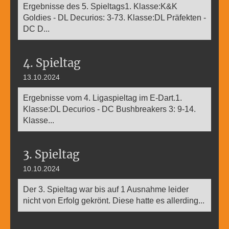
Ergebnisse des 5. Spieltags1. Klasse:K&K
Goldies - DL Decurios: 3-73. Klasse:DL Präfekten -
DC D...
4. Spieltag
13.10.2024
Ergebnisse vom 4. Ligaspieltag im E-Dart.1.
Klasse:DL Decurios - DC Bushbreakers 3: 9-14.
Klasse...
3. Spieltag
10.10.2024
Der 3. Spieltag war bis auf 1 Ausnahme leider
nicht von Erfolg gekrönt. Diese hatte es allerding...