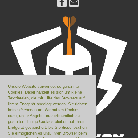
Unsere Website verwendet so genannte
Cookies. Dabei handelt es sich um kleine
Textdateien, die mit Hilfe des Browsers auf
Ihrem Endgerät abgelegt werden. Sie richten
keinen Schaden an. Wir nutzen Cookies
dazu, unser Angebot nutzerfreundlich zu
gestalten. Einige Cookies bleiben auf Ihrem
Endgerät gespeichert, bis Sie diese löschen.
Sie ermöglichen es uns, Ihren Browser beim